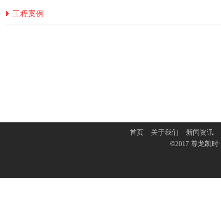
工程案例
首页
关于我们
新闻资讯
©
2017 尊龙凯时·
齐鲁百老汇A座加固工程（2019年）
南郊热电厂锅炉